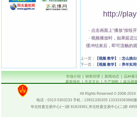
http://pl
· 点击画面上“播放”按
· 视频播放时，如果延迟
缓冲结束后，即可流畅的
上一页：
【视频 教学】：怎么挑出
下一页：
【视频 教学】：养羊实
市场介绍
|
销售经理
|
新闻动态
|
品种展
最新报价
|
牛羊文化
|
生产饲料
|
娱乐视
All Rights Reserved © 200
电话：0313-5303233 手机：13931330205 133333
华北牲畜交易中心(一)群 81819361,华北牲畜交易中心(二)群 4955