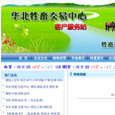
2013年活牛交易价格 华北牲畜交易中心
2013年活驴交易价格 华北牲畜交易中心
2013年活马交易价格 华北牲畜交易中心
首 页
企业文化
销售经理
市场展示
牲畜展示
企
2013年骆驼交易价格 华北牲畜交易中心
2013年骡子交易价格 华北牲畜交易中心
2013年活羊交易价格 华北牲畜交易中心
养殖视频
热门点击
[通告]:近年来无良中介和商贩严重抄袭本站
华北牲畜交易中心 乘车路线及车票价格
最新牛犊饲养技术
发
马匹寄养协议书（马主适用）
华北牲畜交易中心 经纪人管理制度
【视频 教学】：搭好新家 养湖羊 科技苑