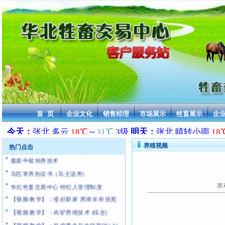
2013年活牛交易价格 华北牲畜交易中心
2013年活驴交易价格 华北牲畜交易中心
2013年活马交易价格 华北牲畜交易中心
2013年骆驼交易价格 华北牲畜交易中心
2013年骡子交易价格 华北牲畜交易中心
首 页
企业文化
销售经理
市场展示
牲畜展示
企
2013年活羊交易价格 华北牲畜交易中心
[通告]:近年来无良中介和商贩严重抄袭本站
华北牲畜交易中心 乘车路线及车票价格
养殖视频
热门点击
最新牛犊饲养技术
马匹寄养协议书（马主适用）
华北牲畜交易中心 经纪人管理制度
发
【视频 教学】：搭好新家 养湖羊 科技苑
【视频 教学】：肉驴养殖技术 (综合)
【视频 教学】：科学养牛与牛病防治(上)