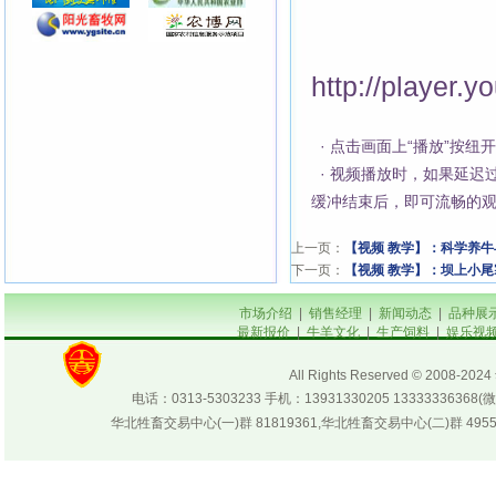
http://player
· 点击画面上“播放”按
· 视频播放时，如果延迟
缓冲结束后，即可流畅的
上一页：
【视频 教学】：科学养牛
下一页：
【视频 教学】：坝上小
市场介绍
|
销售经理
|
新闻动态
|
品种展
最新报价
|
牛羊文化
|
生产饲料
|
娱乐视
All Rights Reserved © 200
电话：0313-5303233 手机：13931330205 133333
华北牲畜交易中心(一)群 81819361,华北牲畜交易中心(二)群 4955