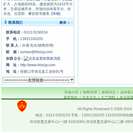
扩大，占地面积68亩，建筑面积为1643平方
米，交易设施齐全，市场内设有装车台、饮
水池、住宿部、餐饮部等服务..
[详细]
联系我们
联系电话：
0313-5230016
手 机：
13931330205
联 系 人：
许满 先生(销售经理)
邮 箱：
xuman@hbscjy.com
在线 Q Q：
网 址：
http://www.hbscjy.com
地 址：
张家口市张北县工业街91号
市场介绍
|
销售经理
|
新闻动态
|
品种展
最新报价
|
牛羊文化
|
生产饲料
|
娱乐视
All Rights Reserved © 200
电话：0313-5303233 手机：13931330205 133333
华北牲畜交易中心(一)群 81819361,华北牲畜交易中心(二)群 4955